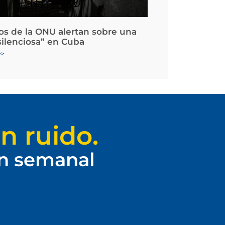
os de la ONU alertan sobre una
silenciosa” en Cuba
>>
n ruido.
ín semanal