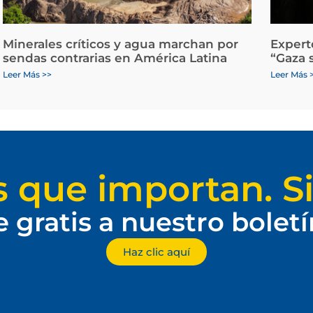
Minerales críticos y agua marchan por
Expert
sendas contrarias en América Latina
“Gaza 
Leer Más >>
Leer Más 
s que importan. Si
e gratis a nuestro bolet
Haz clic aquí