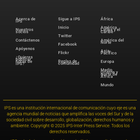
Acerca de
Sigue a IPS
África
IPS
Inicio
América
Nuestros
Latina y el
socios
Caribe
Twitter
Contáctenos
América del
Norte
Facebook
Apóyenos
Asia-
Flickr
Pacífico
¿Quieres
publicar
Reglas de
notas de
Europa
comunidad
IPS?
Medio
Oriente y
Norte de
África
Mundo
IPS es una institución internacional de comunicación cuyo eje es una
agencia mundial de noticias que amplifica las voces del Sur y de la
sociedad civil sobre desarrollo, globalización, derechos humanos y
ambiente. Copyright © 2025 IPS-Inter Press Service. Todos los
derechos reservados.