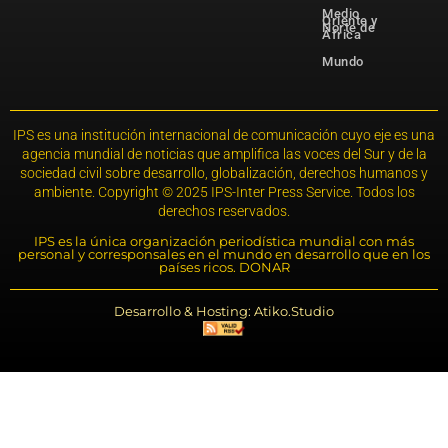
Medio
Oriente y
Norte de
África
Mundo
IPS es una institución internacional de comunicación cuyo eje es una
agencia mundial de noticias que amplifica las voces del Sur y de la
sociedad civil sobre desarrollo, globalización, derechos humanos y
ambiente. Copyright © 2025 IPS-Inter Press Service. Todos los
derechos reservados.
IPS es la única organización periodística mundial con más
personal y corresponsales en el mundo en desarrollo que en los
países ricos. DONAR
Desarrollo & Hosting: Atiko.Studio