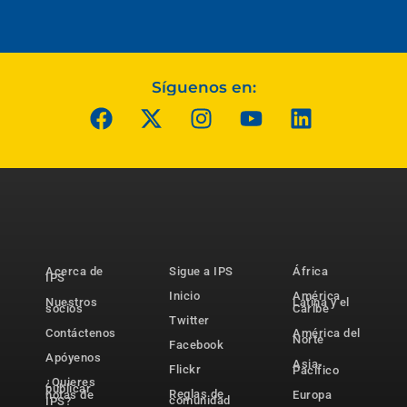
Síguenos en:
Acerca de
Sigue a IPS
África
IPS
Inicio
América
Nuestros
Latina y el
socios
Caribe
Twitter
Contáctenos
América del
Norte
Facebook
Apóyenos
Asia-
Flickr
Pacífico
¿Quieres
publicar
Reglas de
notas de
Europa
comunidad
IPS?