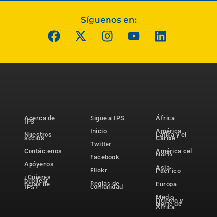
Síguenos en:
Acerca de
Sigue a IPS
África
IPS
Inicio
América
Nuestros
Latina y el
socios
Caribe
Twitter
Contáctenos
América del
Norte
Facebook
Apóyenos
Asia-
Flickr
Pacífico
¿Quieres
publicar
Reglas de
notas de
Europa
comunidad
IPS?
Medio
Oriente y
Norte de
África