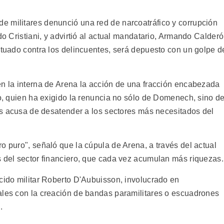
 militares denunció una red de narcoatráfico y corrupción
do Cristiani, y advirtió al actual mandatario, Armando Calder
ctuado contra los delincuentes, será depuesto con un golpe d
en la interna de Arena la acción de una fracción encabezada
jo, quien ha exigido la renuncia no sólo de Domenech, sino d
nes acusa de desatender a los sectores más necesitados del
o puro", señaló que la cúpula de Arena, a través del actual
s del sector financiero, que cada vez acumulan más riquezas.
ecido militar Roberto D'Aubuisson, involucrado en
ales con la creación de bandas paramilitares o escuadrones
.