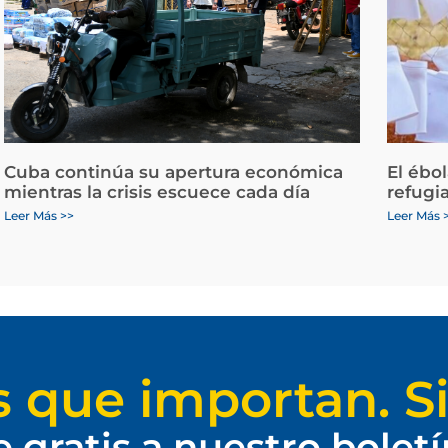
Cuba continúa su apertura económica
El ébo
mientras la crisis escuece cada día
refugi
Leer Más >>
Leer Más 
s que importan. Si
e gratis a nuestro bolet