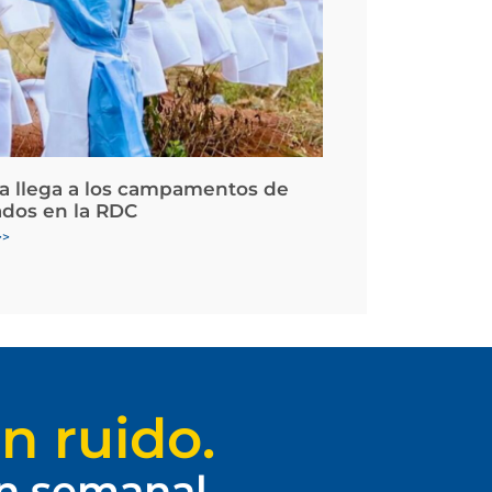
la llega a los campamentos de
ados en la RDC
>>
n ruido.
ín semanal