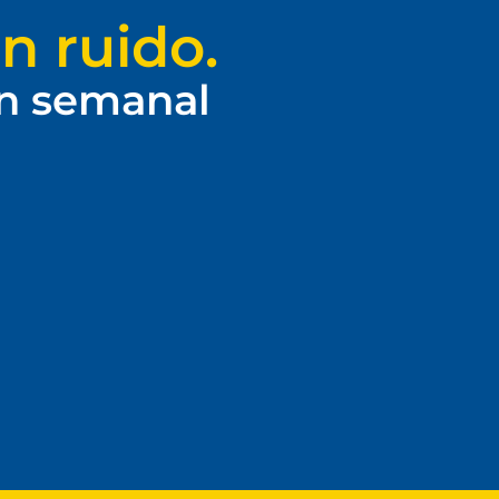
n ruido.
ín semanal