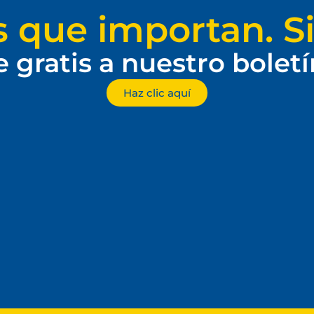
s que importan. Si
e gratis a nuestro bolet
Haz clic aquí