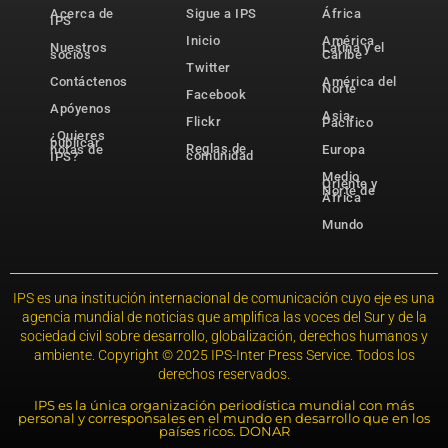
Acerca de
Sigue a IPS
África
IPS
Inicio
América
Nuestros
Latina y el
socios
Caribe
Twitter
Contáctenos
América del
Norte
Facebook
Apóyenos
Asia-
Flickr
Pacífico
¿Quieres
publicar
Reglas de
notas de
Europa
comunidad
IPS?
Medio
Oriente y
Norte de
África
Mundo
IPS es una institución internacional de comunicación cuyo eje es una
agencia mundial de noticias que amplifica las voces del Sur y de la
sociedad civil sobre desarrollo, globalización, derechos humanos y
ambiente. Copyright © 2025 IPS-Inter Press Service. Todos los
derechos reservados.
IPS es la única organización periodística mundial con más
personal y corresponsales en el mundo en desarrollo que en los
países ricos. DONAR