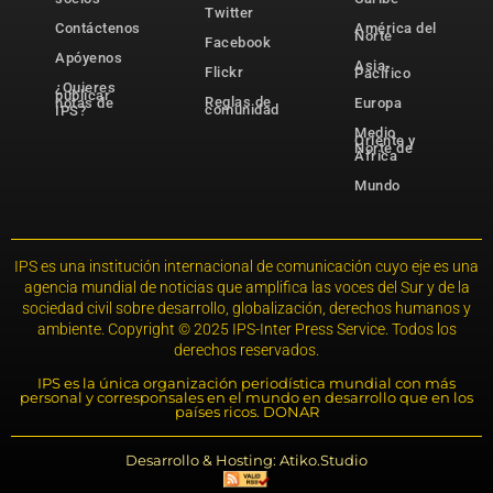
Twitter
Contáctenos
América del
Norte
Facebook
Apóyenos
Asia-
Flickr
Pacífico
¿Quieres
publicar
Reglas de
notas de
Europa
comunidad
IPS?
Medio
Oriente y
Norte de
África
Mundo
IPS es una institución internacional de comunicación cuyo eje es una
agencia mundial de noticias que amplifica las voces del Sur y de la
sociedad civil sobre desarrollo, globalización, derechos humanos y
ambiente. Copyright © 2025 IPS-Inter Press Service. Todos los
derechos reservados.
IPS es la única organización periodística mundial con más
personal y corresponsales en el mundo en desarrollo que en los
países ricos. DONAR
Desarrollo & Hosting: Atiko.Studio