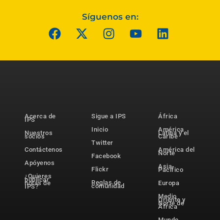
Síguenos en:
Acerca de
Sigue a IPS
África
IPS
Inicio
América
Nuestros
Latina y el
socios
Caribe
Twitter
Contáctenos
América del
Norte
Facebook
Apóyenos
Asia-
Flickr
Pacífico
¿Quieres
publicar
Reglas de
notas de
Europa
comunidad
IPS?
Medio
Oriente y
Norte de
África
Mundo