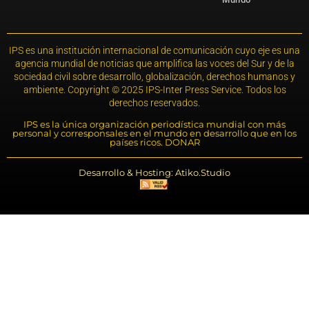
IPS es una institución internacional de comunicación cuyo eje es una
agencia mundial de noticias que amplifica las voces del Sur y de la
sociedad civil sobre desarrollo, globalización, derechos humanos y
ambiente. Copyright © 2025 IPS-Inter Press Service. Todos los
derechos reservados.
IPS es la única organización periodística mundial con más
personal y corresponsales en el mundo en desarrollo que en los
países ricos. DONAR
Desarrollo & Hosting: Atiko.Studio