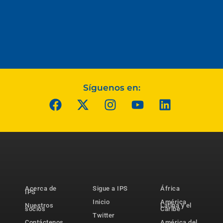
Síguenos en:
Acerca de
Sigue a IPS
África
IPS
Inicio
América
Nuestros
Latina y el
socios
Caribe
Twitter
Contáctenos
América del