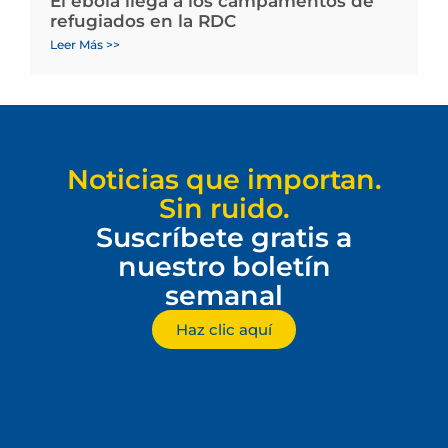
El ébola llega a los campamentos de
refugiados en la RDC
Leer Más >>
Noticias que importan.
Sin ruido.
Suscríbete gratis a
nuestro boletín
semanal
Haz clic aquí