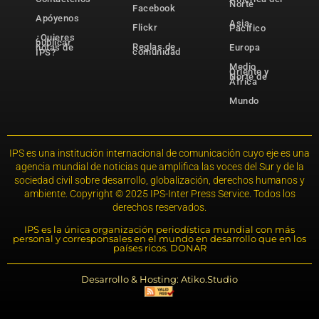
Norte
Facebook
Apóyenos
Asia-
Flickr
Pacífico
¿Quieres
publicar
Reglas de
notas de
Europa
comunidad
IPS?
Medio
Oriente y
Norte de
África
Mundo
IPS es una institución internacional de comunicación cuyo eje es una
agencia mundial de noticias que amplifica las voces del Sur y de la
sociedad civil sobre desarrollo, globalización, derechos humanos y
ambiente. Copyright © 2025 IPS-Inter Press Service. Todos los
derechos reservados.
IPS es la única organización periodística mundial con más
personal y corresponsales en el mundo en desarrollo que en los
países ricos. DONAR
Desarrollo & Hosting: Atiko.Studio