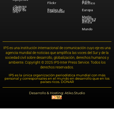
Asia-
Flickr
Pacífico
¿Quieres
publicar
Reglas de
notas de
Europa
comunidad
IPS?
Medio
Oriente y
Norte de
África
Mundo
IPS es una institución internacional de comunicación cuyo eje es una
agencia mundial de noticias que amplifica las voces del Sur y de la
sociedad civil sobre desarrollo, globalización, derechos humanos y
ambiente. Copyright © 2025 IPS-Inter Press Service. Todos los
derechos reservados.
IPS es la única organización periodística mundial con más
personal y corresponsales en el mundo en desarrollo que en los
países ricos. DONAR
Desarrollo & Hosting: Atiko.Studio