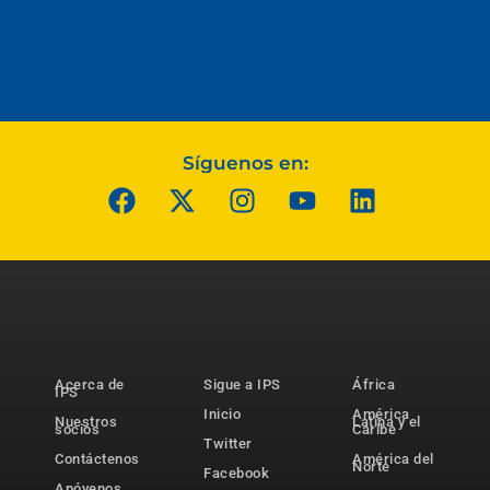
Síguenos en:
Acerca de
Sigue a IPS
África
IPS
Inicio
América
Nuestros
Latina y el
socios
Caribe
Twitter
Contáctenos
América del
Norte
Facebook
Apóyenos