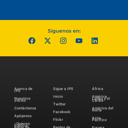
Síguenos en:
Acerca de
Sigue a IPS
África
IPS
Inicio
América
Nuestros
Latina y el
socios
Caribe
Twitter
Contáctenos
América del
Norte
Facebook
Apóyenos
Asia-
Flickr
Pacífico
¿Quieres
publicar
Reglas de
notas de
Europa