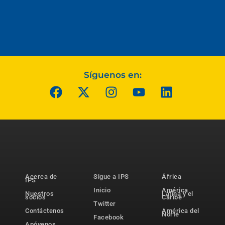
Síguenos en:
Acerca de
Sigue a IPS
África
IPS
Inicio
América
Nuestros
Latina y el
socios
Caribe
Twitter
Contáctenos
América del
Norte
Facebook
Apóyenos