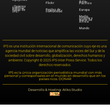
Asia-
Flickr
Pacífico
¿Quieres
publicar
Reglas de
notas de
Europa
comunidad
IPS?
Medio
Oriente y
Norte de
África
Mundo
IPS es una institución internacional de comunicación cuyo eje es una
agencia mundial de noticias que amplifica las voces del Sur y de la
sociedad civil sobre desarrollo, globalización, derechos humanos y
ambiente. Copyright © 2025 IPS-Inter Press Service. Todos los
derechos reservados.
IPS es la única organización periodística mundial con más
personal y corresponsales en el mundo en desarrollo que en los
países ricos. DONAR
Desarrollo & Hosting: Atiko.Studio