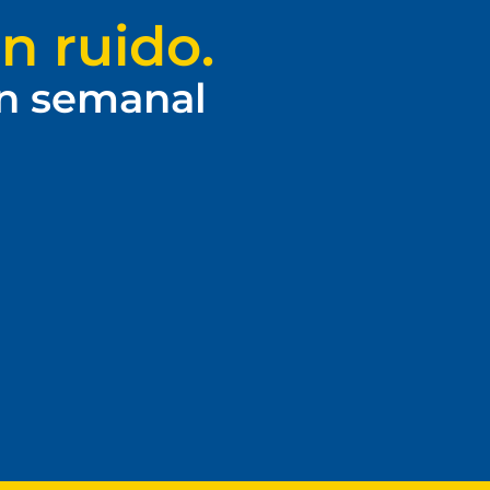
n ruido.
ín semanal