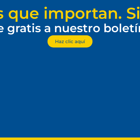
s que importan. Si
e gratis a nuestro bolet
Haz clic aquí