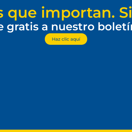
s que importan. Si
e gratis a nuestro bolet
Haz clic aquí