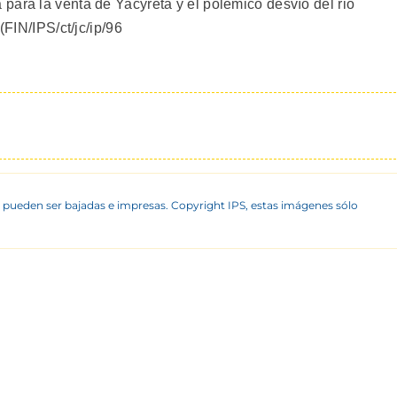
para la venta de Yacyretá y el polémico desvío del rio
(FIN/IPS/ct/jc/ip/96
 pueden ser bajadas e impresas. Copyright IPS, estas imágenes sólo