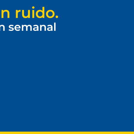
n ruido.
ín semanal