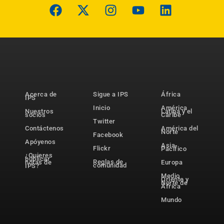
Acerca de
Sigue a IPS
África
IPS
Inicio
América
Nuestros
Latina y el
socios
Caribe
Twitter
Contáctenos
América del
Norte
Facebook
Apóyenos
Asia-
Flickr
Pacífico
¿Quieres
publicar
Reglas de
notas de
Europa
comunidad
IPS?
Medio
Oriente y
Norte de
África
Mundo