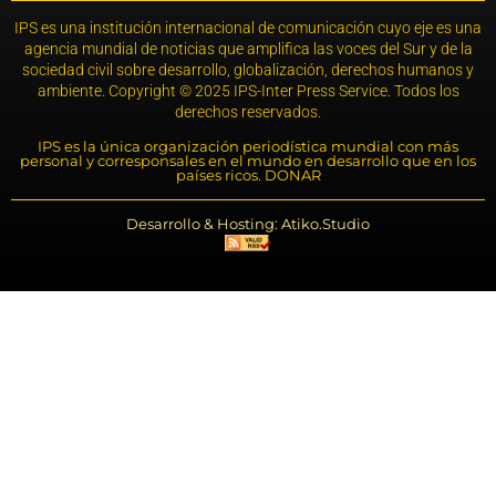
IPS es una institución internacional de comunicación cuyo eje es una
agencia mundial de noticias que amplifica las voces del Sur y de la
sociedad civil sobre desarrollo, globalización, derechos humanos y
ambiente. Copyright © 2025 IPS-Inter Press Service. Todos los
derechos reservados.
IPS es la única organización periodística mundial con más
personal y corresponsales en el mundo en desarrollo que en los
países ricos. DONAR
Desarrollo & Hosting: Atiko.Studio