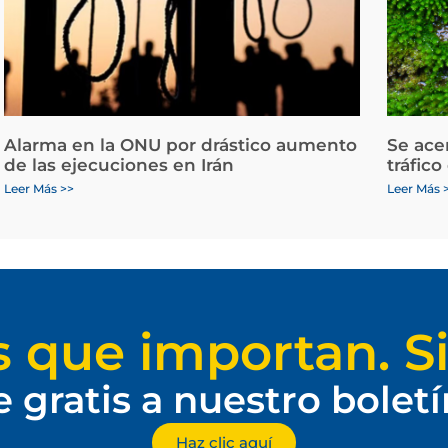
Alarma en la ONU por drástico aumento
Se ace
de las ejecuciones en Irán
tráfico
Leer Más >>
Leer Más 
s que importan. Si
e gratis a nuestro bolet
Haz clic aquí