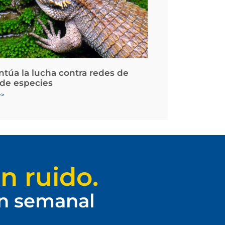
ntúa la lucha contra redes de
 de especies
>>
n ruido.
ín semanal