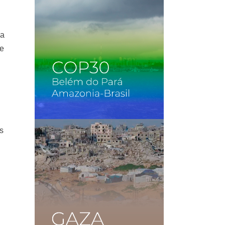
 a
te
es