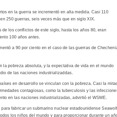
rtos en la guerra se incrementó en alta medida. Casi 110
 en 250 guerras, seis veces más que en siglo XIX.
s de los conflictos de este siglo, hasta los años 80, eran
iento 100 años antes.
ementó a 90 por ciento en el caso de las guerras de Checheni
 la pobreza absoluta, y la expectativa de vida en el mundo
edio de las naciones industrializaddas.
aíses en desarrollo se vinculan con la pobreza. Casi la mita
rmedades contagiosas, como la tuberculosis y las infeccione
iento en las naciones industrializadas, advirtió el WSME.
s para fabricar un submarino nuclear estadounidense Seawol
 todos los niños del mundo y para proporcionar durante un añ