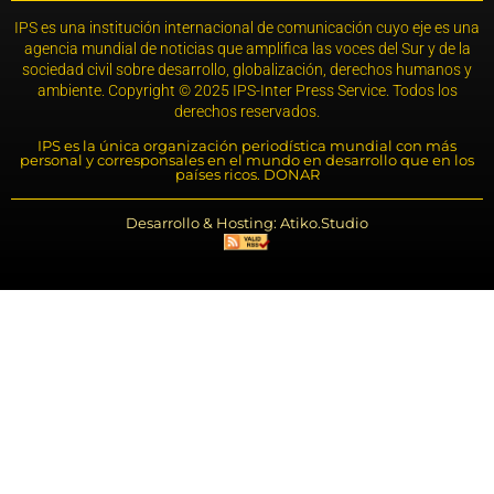
IPS es una institución internacional de comunicación cuyo eje es una
agencia mundial de noticias que amplifica las voces del Sur y de la
sociedad civil sobre desarrollo, globalización, derechos humanos y
ambiente. Copyright © 2025 IPS-Inter Press Service. Todos los
derechos reservados.
IPS es la única organización periodística mundial con más
personal y corresponsales en el mundo en desarrollo que en los
países ricos. DONAR
Desarrollo & Hosting: Atiko.Studio