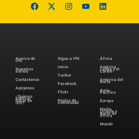
Acerca de
Sigue a IPS
África
IPS
Inicio
América
Nuestros
Latina y el
socios
Caribe
Twitter
Contáctenos
América del
Norte
Facebook
Apóyenos
Asia-
Flickr
Pacífico
¿Quieres
publicar
Reglas de
notas de
Europa
comunidad
IPS?
Medio
Oriente y
Norte de
África
Mundo