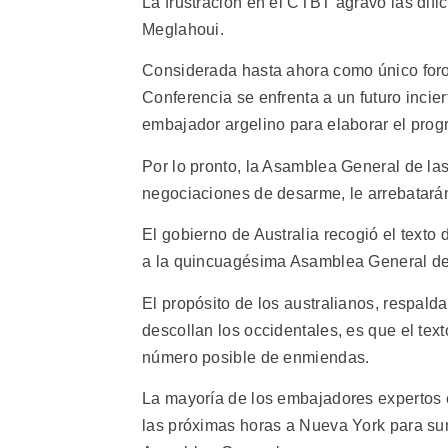
La frustración en el CTBT agravó las difi
Meglahoui.
Considerada hasta ahora como único foro 
Conferencia se enfrenta a un futuro incie
embajador argelino para elaborar el pro
Por lo pronto, la Asamblea General de l
negociaciones de desarme, le arrebatará
El gobierno de Australia recogió el texto
a la quincuagésima Asamblea General de 
El propósito de los australianos, respal
descollan los occidentales, es que el tex
número posible de enmiendas.
La mayoría de los embajadores expertos 
las próximas horas a Nueva York para sum