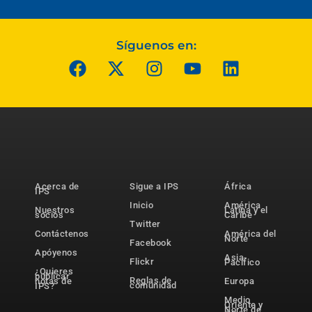
Síguenos en:
Acerca de
Sigue a IPS
África
IPS
Inicio
América
Nuestros
Latina y el
socios
Caribe
Twitter
Contáctenos
América del
Norte
Facebook
Apóyenos
Asia-
Flickr
Pacífico
¿Quieres
publicar
Reglas de
notas de
Europa
comunidad
IPS?
Medio
Oriente y
Norte de