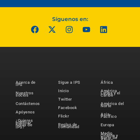
Síguenos en:
Acerca de
Sigue a IPS
África
IPS
Inicio
América
Nuestros
Latina y el
socios
Caribe
Twitter
Contáctenos
América del
Norte
Facebook
Apóyenos
Asia-
Flickr
Pacífico
¿Quieres
publicar
Reglas de
notas de
Europa
comunidad
IPS?
Medio
Oriente y
Norte de
África