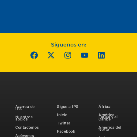
Síguenos en:
Acerca de
Sigue a IPS
África
IPS
Inicio
América
Nuestros
Latina y el
socios
Caribe
Twitter
Contáctenos
América del
Norte
Facebook
Apóyenos