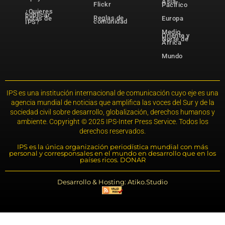
Asia-
Flickr
Pacífico
¿Quieres
publicar
Reglas de
notas de
Europa
comunidad
IPS?
Medio
Oriente y
Norte de
África
Mundo
IPS es una institución internacional de comunicación cuyo eje es una
agencia mundial de noticias que amplifica las voces del Sur y de la
sociedad civil sobre desarrollo, globalización, derechos humanos y
ambiente. Copyright © 2025 IPS-Inter Press Service. Todos los
derechos reservados.
IPS es la única organización periodística mundial con más
personal y corresponsales en el mundo en desarrollo que en los
países ricos. DONAR
Desarrollo & Hosting: Atiko.Studio