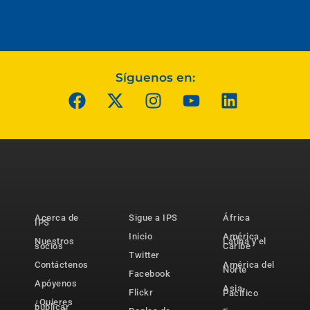
Síguenos en:
Acerca de
Sigue a IPS
África
IPS
Inicio
América
Nuestros
Latina y el
socios
Caribe
Twitter
Contáctenos
América del
Norte
Facebook
Apóyenos
Asia-
Flickr
Pacífico
¿Quieres
publicar