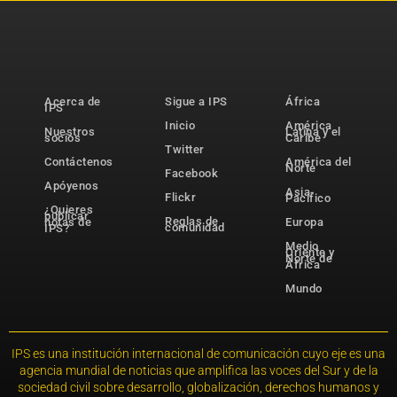
Acerca de
Sigue a IPS
África
IPS
Inicio
América
Nuestros
Latina y el
socios
Caribe
Twitter
Contáctenos
América del
Norte
Facebook
Apóyenos
Asia-
Flickr
Pacífico
¿Quieres
publicar
Reglas de
notas de
Europa
comunidad
IPS?
Medio
Oriente y
Norte de
África
Mundo
IPS es una institución internacional de comunicación cuyo eje es una
agencia mundial de noticias que amplifica las voces del Sur y de la
sociedad civil sobre desarrollo, globalización, derechos humanos y