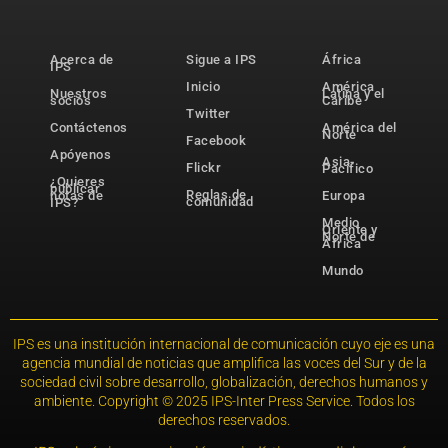
Acerca de
Sigue a IPS
África
IPS
Inicio
América
Nuestros
Latina y el
socios
Caribe
Twitter
Contáctenos
América del
Norte
Facebook
Apóyenos
Asia-
Flickr
Pacífico
¿Quieres
publicar
Reglas de
notas de
Europa
comunidad
IPS?
Medio
Oriente y
Norte de
África
Mundo
IPS es una institución internacional de comunicación cuyo eje es una
agencia mundial de noticias que amplifica las voces del Sur y de la
sociedad civil sobre desarrollo, globalización, derechos humanos y
ambiente. Copyright © 2025 IPS-Inter Press Service. Todos los
derechos reservados.