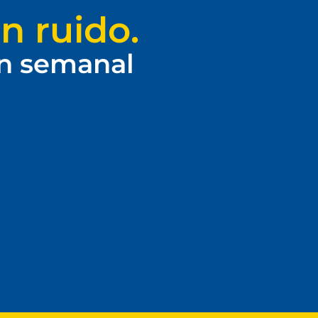
n ruido.
ín semanal