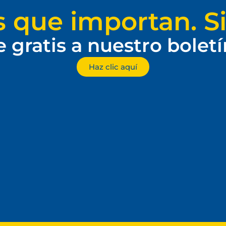
s que importan. Si
e gratis a nuestro bolet
Haz clic aquí