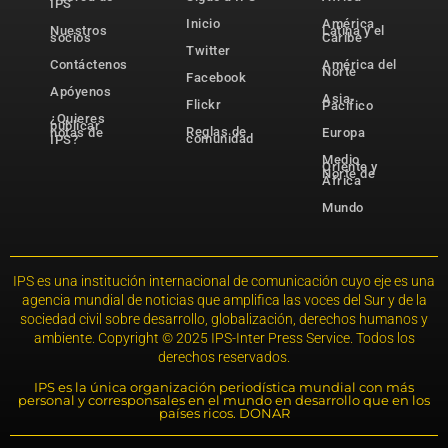
IPS
Inicio
América
Nuestros
Latina y el
socios
Caribe
Twitter
Contáctenos
América del
Norte
Facebook
Apóyenos
Asia-
Flickr
Pacífico
¿Quieres
publicar
Reglas de
notas de
Europa
comunidad
IPS?
Medio
Oriente y
Norte de
África
Mundo
IPS es una institución internacional de comunicación cuyo eje es una
agencia mundial de noticias que amplifica las voces del Sur y de la
sociedad civil sobre desarrollo, globalización, derechos humanos y
ambiente. Copyright © 2025 IPS-Inter Press Service. Todos los
derechos reservados.
IPS es la única organización periodística mundial con más
personal y corresponsales en el mundo en desarrollo que en los
países ricos. DONAR