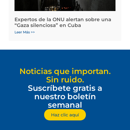
Expertos de la ONU alertan sobre una
“Gaza silenciosa” en Cuba
Leer Más >>
Noticias que importan.
Sin ruido.
Suscríbete gratis a
nuestro boletín
semanal
Haz clic aquí