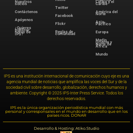
Nuestros
Latina y el
socios
Caribe
Twitter
Contáctenos
América del
Norte
Facebook
Apóyenos
Asia-
Flickr
Pacífico
¿Quieres
publicar
Reglas de
notas de
Europa
comunidad
IPS?
Medio
Oriente y
Norte de
África
Mundo
IPS es una institución internacional de comunicación cuyo eje es una
agencia mundial de noticias que amplifica las voces del Sur y de la
sociedad civil sobre desarrollo, globalización, derechos humanos y
ambiente. Copyright © 2025 IPS-Inter Press Service. Todos los
derechos reservados.
IPS es la única organización periodística mundial con más
personal y corresponsales en el mundo en desarrollo que en los
países ricos. DONAR
Desarrollo & Hosting: Atiko.Studio