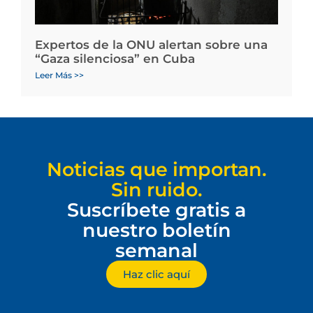
Expertos de la ONU alertan sobre una
“Gaza silenciosa” en Cuba
Leer Más >>
Noticias que importan.
Sin ruido.
Suscríbete gratis a
nuestro boletín
semanal
Haz clic aquí