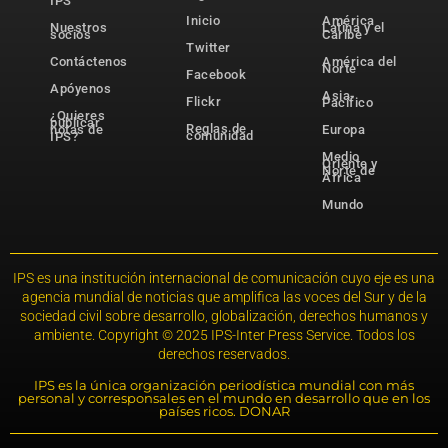
IPS
Inicio
América
Nuestros
Latina y el
socios
Caribe
Twitter
Contáctenos
América del
Norte
Facebook
Apóyenos
Asia-
Flickr
Pacífico
¿Quieres
publicar
Reglas de
notas de
Europa
comunidad
IPS?
Medio
Oriente y
Norte de
África
Mundo
IPS es una institución internacional de comunicación cuyo eje es una
agencia mundial de noticias que amplifica las voces del Sur y de la
sociedad civil sobre desarrollo, globalización, derechos humanos y
ambiente. Copyright © 2025 IPS-Inter Press Service. Todos los
derechos reservados.
IPS es la única organización periodística mundial con más
personal y corresponsales en el mundo en desarrollo que en los
países ricos. DONAR