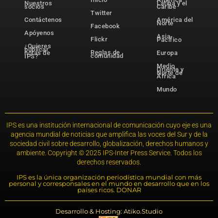
Nuestros
Latina y el
socios
Caribe
Twitter
Contáctenos
América del
Norte
Facebook
Apóyenos
Asia-
Flickr
Pacífico
¿Quieres
publicar
Reglas de
notas de
Europa
comunidad
IPS?
Medio
Oriente y
Norte de
África
Mundo
IPS es una institución internacional de comunicación cuyo eje es una
agencia mundial de noticias que amplifica las voces del Sur y de la
sociedad civil sobre desarrollo, globalización, derechos humanos y
ambiente. Copyright © 2025 IPS-Inter Press Service. Todos los
derechos reservados.
IPS es la única organización periodística mundial con más
personal y corresponsales en el mundo en desarrollo que en los
países ricos. DONAR
Desarrollo & Hosting: Atiko.Studio