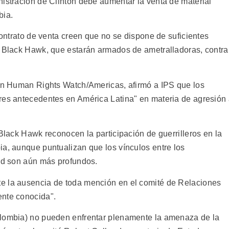
nistración de Clinton debe aumentar la venta de material
bia.
 contrato de venta creen que no se dispone de suficientes
s Black Hawk, que estarán armados de ametralladoras, contra
ión Human Rights Watch/Americas, afirmó a IPS que los
res antecedentes en América Latina" en materia de agresión
 Black Hawk reconocen la participación de guerrilleros en la
ia, aunque puntualizan que los vínculos entre los
dad son aún más profundos.
e la ausencia de toda mención en el comité de Relaciones
ente conocida".
olombia) no pueden enfrentar plenamente la amenaza de la