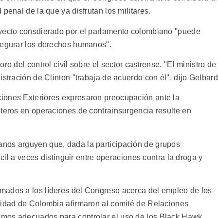
penal de la que ya disfrutan los militares.
oyecto consdierado por el parlamento colombiano "puede
segurar los derechos humanos".
ro del control civil sobre el sector castrense. "El ministro de
istración de Clinton "trabaja de acuerdo con él", dijo Gelbard
iones Exteriores expresaron preocupación ante la
pteros en operaciones de contrainsurgencia resulte en
nos arguyen que, dada la participación de grupos
ícil a veces distinguir entre operaciones contra la droga y
mados a los líderes del Congreso acerca del empleo de los
ridad de Colombia afirmaron al comité de Relaciones
mos adecuados para controlar el uso de los Black Hawk.