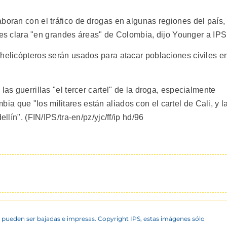
boran con el tráfico de drogas en algunas regiones del país,
co es clara "en grandes áreas" de Colombia, dijo Younger a IPS
 helicópteros serán usados para atacar poblaciones civiles e
las guerrillas "el tercer cartel" de la droga, especialmente
 que "los militares están aliados con el cartel de Cali, y l
llín". (FIN/IPS/tra-en/pz/yjc/ff/ip hd/96
 pueden ser bajadas e impresas. Copyright IPS, estas imágenes sólo