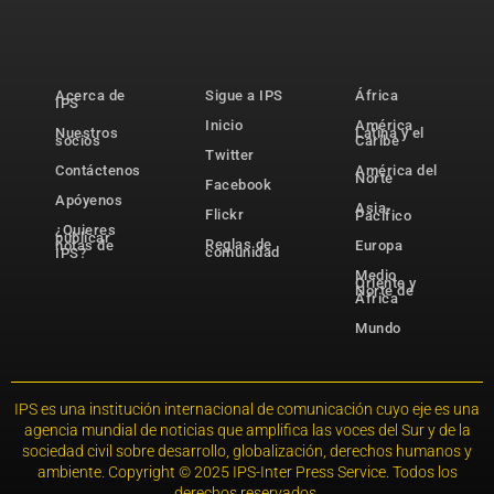
Acerca de
Sigue a IPS
África
IPS
Inicio
América
Nuestros
Latina y el
socios
Caribe
Twitter
Contáctenos
América del
Norte
Facebook
Apóyenos
Asia-
Flickr
Pacífico
¿Quieres
publicar
Reglas de
notas de
Europa
comunidad
IPS?
Medio
Oriente y
Norte de
África
Mundo
IPS es una institución internacional de comunicación cuyo eje es una
agencia mundial de noticias que amplifica las voces del Sur y de la
sociedad civil sobre desarrollo, globalización, derechos humanos y
ambiente. Copyright © 2025 IPS-Inter Press Service. Todos los
derechos reservados.