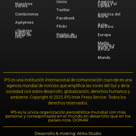
Inicio
América
Nuestros
Latina y el
socios
Caribe
Twitter
Contáctenos
América del
Norte
Facebook
Apóyenos
Asia-
Flickr
Pacífico
¿Quieres
publicar
Reglas de
notas de
Europa
comunidad
IPS?
Medio
Oriente y
Norte de
África
Mundo
IPS es una institución internacional de comunicación cuyo eje es una
agencia mundial de noticias que amplifica las voces del Sur y de la
sociedad civil sobre desarrollo, globalización, derechos humanos y
ambiente. Copyright © 2025 IPS-Inter Press Service. Todos los
derechos reservados.
IPS es la única organización periodística mundial con más
personal y corresponsales en el mundo en desarrollo que en los
países ricos. DONAR
Desarrollo & Hosting: Atiko.Studio