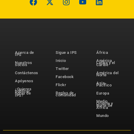
Acerca de
Sigue a IPS
África
IPS
Inicio
América
Nuestros
Latina y el
socios
Caribe
Twitter
Contáctenos
América del
Norte
Facebook
Apóyenos
Asia-
Flickr
Pacífico
¿Quieres
publicar
Reglas de
notas de
Europa
comunidad
IPS?
Medio
Oriente y
Norte de
África
Mundo