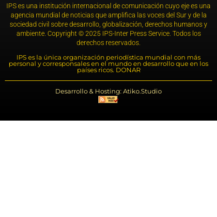
IPS es una institución internacional de comunicación cuyo eje es una
agencia mundial de noticias que amplifica las voces del Sur y de la
sociedad civil sobre desarrollo, globalización, derechos humanos y
ambiente. Copyright © 2025 IPS-Inter Press Service. Todos los
derechos reservados.
IPS es la única organización periodística mundial con más
personal y corresponsales en el mundo en desarrollo que en los
países ricos. DONAR
Desarrollo & Hosting: Atiko.Studio