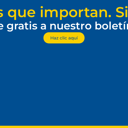
s que importan. Si
e gratis a nuestro bolet
Haz clic aquí