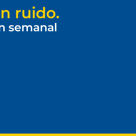
n ruido.
ín semanal