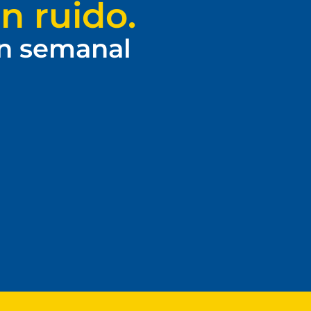
n ruido.
ín semanal