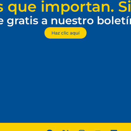
s que importan. Si
e gratis a nuestro bolet
Haz clic aquí