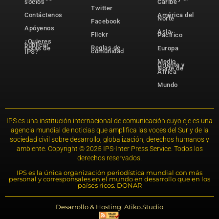
socios
Caribe
Twitter
Contáctenos
América del
Norte
Facebook
Apóyenos
Asia-
Flickr
Pacífico
¿Quieres
publicar
Reglas de
notas de
Europa
comunidad
IPS?
Medio
Oriente y
Norte de
África
Mundo
IPS es una institución internacional de comunicación cuyo eje es una
agencia mundial de noticias que amplifica las voces del Sur y de la
sociedad civil sobre desarrollo, globalización, derechos humanos y
ambiente. Copyright © 2025 IPS-Inter Press Service. Todos los
derechos reservados.
IPS es la única organización periodística mundial con más
personal y corresponsales en el mundo en desarrollo que en los
países ricos. DONAR
Desarrollo & Hosting: Atiko.Studio