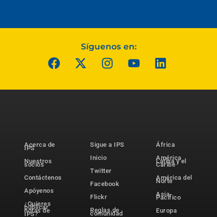
Síguenos en:
Acerca de
Sigue a IPS
África
IPS
Inicio
América
Nuestros
Latina y el
socios
Caribe
Twitter
Contáctenos
América del
Norte
Facebook
Apóyenos
Asia-
Flickr
Pacífico
¿Quieres
publicar
Reglas de
notas de
Europa
comunidad
IPS?