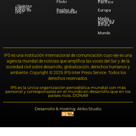
Flickr
Pacífico
¿Quieres
publicar
Reglas de
notas de
Europa
comunidad
IPS?
Medio
Oriente y
Norte de
África
Mundo
IPS es una institución internacional de comunicación cuyo eje es una
agencia mundial de noticias que amplifica las voces del Sur y de la
sociedad civil sobre desarrollo, globalización, derechos humanos y
ambiente. Copyright © 2025 IPS-Inter Press Service. Todos los
derechos reservados.
IPS es la única organización periodística mundial con más
personal y corresponsales en el mundo en desarrollo que en los
países ricos. DONAR
Desarrollo & Hosting: Atiko.Studio