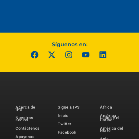
Síguenos en:
Acerca de
Sigue a IPS
África
IPS
Inicio
América
Nuestros
Latina y el
socios
Caribe
Twitter
Contáctenos
América del
Norte
Facebook
Apóyenos
Asia-