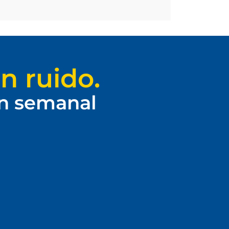
n ruido.
ín semanal