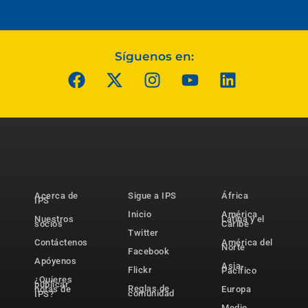
Síguenos en:
Acerca de
Sigue a IPS
África
IPS
Inicio
América
Nuestros
Latina y el
socios
Caribe
Twitter
Contáctenos
América del
Norte
Facebook
Apóyenos
Asia-
Flickr
Pacífico
¿Quieres
publicar
Reglas de
notas de
Europa
comunidad
IPS?
Medio