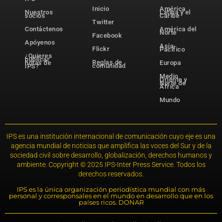
Inicio
América
Nuestros
Latina y el
socios
Caribe
Twitter
Contáctenos
América del
Norte
Facebook
Apóyenos
Asia-
Flickr
Pacífico
¿Quieres
publicar
Reglas de
notas de
Europa
comunidad
IPS?
Medio
Oriente y
Norte de
África
Mundo
IPS es una institución internacional de comunicación cuyo eje es una
agencia mundial de noticias que amplifica las voces del Sur y de la
sociedad civil sobre desarrollo, globalización, derechos humanos y
ambiente. Copyright © 2025 IPS-Inter Press Service. Todos los
derechos reservados.
IPS es la única organización periodística mundial con más
personal y corresponsales en el mundo en desarrollo que en los
países ricos. DONAR