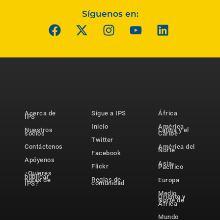
Síguenos en:
Acerca de
Sigue a IPS
África
IPS
Inicio
América
Nuestros
Latina y el
socios
Caribe
Twitter
Contáctenos
América del
Norte
Facebook
Apóyenos
Asia-
Flickr
Pacífico
¿Quieres
publicar
Reglas de
notas de
Europa
comunidad
IPS?
Medio
Oriente y
Norte de
África
Mundo