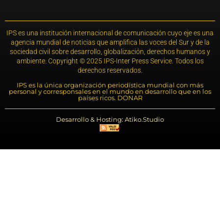
IPS es una institución internacional de comunicación cuyo eje es una
agencia mundial de noticias que amplifica las voces del Sur y de la
sociedad civil sobre desarrollo, globalización, derechos humanos y
ambiente. Copyright © 2025 IPS-Inter Press Service. Todos los
derechos reservados.
IPS es la única organización periodística mundial con más
personal y corresponsales en el mundo en desarrollo que en los
países ricos. DONAR
Desarrollo & Hosting: Atiko.Studio