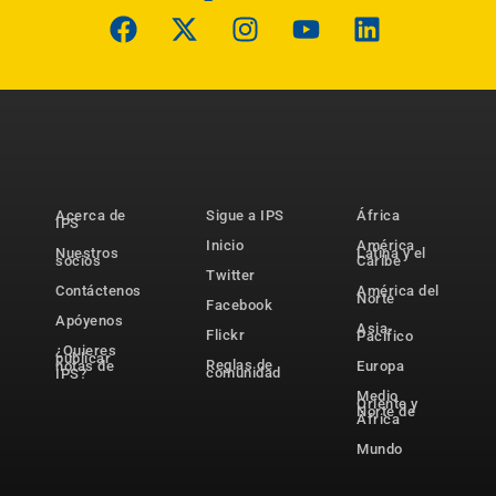
Acerca de
Sigue a IPS
África
IPS
Inicio
América
Nuestros
Latina y el
socios
Caribe
Twitter
Contáctenos
América del
Norte
Facebook
Apóyenos
Asia-
Flickr
Pacífico
¿Quieres
publicar
Reglas de
notas de
Europa
comunidad
IPS?
Medio
Oriente y
Norte de
África
Mundo