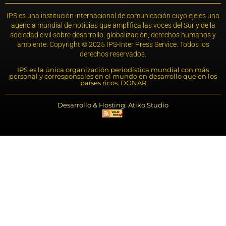
IPS es una institución internacional de comunicación cuyo eje es una
agencia mundial de noticias que amplifica las voces del Sur y de la
sociedad civil sobre desarrollo, globalización, derechos humanos y
ambiente. Copyright © 2025 IPS-Inter Press Service. Todos los
derechos reservados.
IPS es la única organización periodística mundial con más
personal y corresponsales en el mundo en desarrollo que en los
países ricos. DONAR
Desarrollo & Hosting: Atiko.Studio