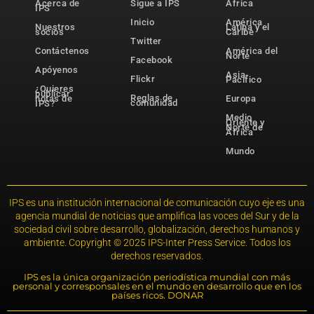
Acerca de
Sigue a IPS
África
IPS
Inicio
América
Nuestros
Latina y el
socios
Caribe
Twitter
Contáctenos
América del
Norte
Facebook
Apóyenos
Asia-
Flickr
Pacífico
¿Quieres
publicar
Reglas de
notas de
Europa
comunidad
IPS?
Medio
Oriente y
Norte de
África
Mundo
IPS es una institución internacional de comunicación cuyo eje es una
agencia mundial de noticias que amplifica las voces del Sur y de la
sociedad civil sobre desarrollo, globalización, derechos humanos y
ambiente. Copyright © 2025 IPS-Inter Press Service. Todos los
derechos reservados.
IPS es la única organización periodística mundial con más
personal y corresponsales en el mundo en desarrollo que en los
países ricos. DONAR