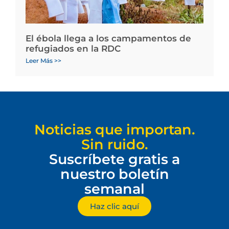
El ébola llega a los campamentos de
refugiados en la RDC
Leer Más >>
Noticias que importan.
Sin ruido.
Suscríbete gratis a
nuestro boletín
semanal
Haz clic aquí