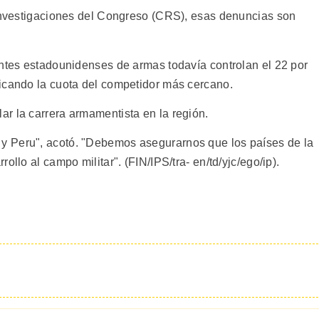
 Investigaciones del Congreso (CRS), esas denuncias son
antes estadounidenses de armas todavía controlan el 22 por
icando la cuota del competidor más cercano.
r la carrera armamentista en la región.
y Peru", acotó. "Debemos asegurarnos que los países de la
ollo al campo militar". (FIN/IPS/tra- en/td/yjc/ego/ip).