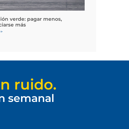
ción verde: pagar menos,
ciarse más
>>
n ruido.
ín semanal