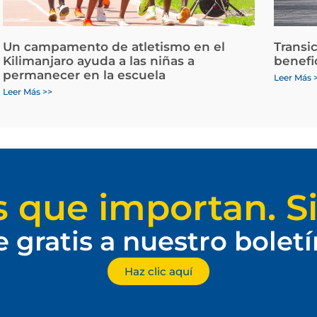
Un campamento de atletismo en el
Transi
Kilimanjaro ayuda a las niñas a
benefi
permanecer en la escuela
Leer Más 
Leer Más >>
s que importan. Si
e gratis a nuestro bolet
Haz clic aquí