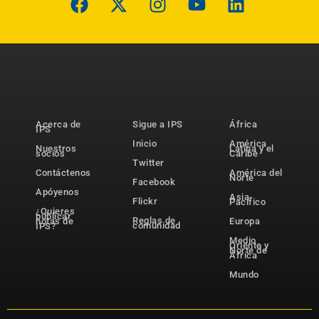
Acerca de
Sigue a IPS
África
IPS
Inicio
América
Nuestros
Latina y el
socios
Caribe
Twitter
Contáctenos
América del
Norte
Facebook
Apóyenos
Asia-
Flickr
Pacífico
¿Quieres
publicar
Reglas de
notas de
Europa
comunidad
IPS?
Medio
Oriente y
Norte de
África
Mundo