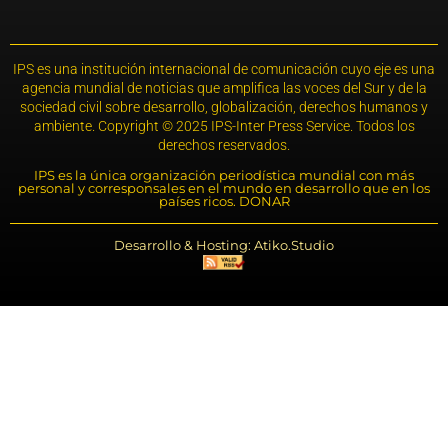
IPS es una institución internacional de comunicación cuyo eje es una
agencia mundial de noticias que amplifica las voces del Sur y de la
sociedad civil sobre desarrollo, globalización, derechos humanos y
ambiente. Copyright © 2025 IPS-Inter Press Service. Todos los
derechos reservados.
IPS es la única organización periodística mundial con más
personal y corresponsales en el mundo en desarrollo que en los
países ricos. DONAR
Desarrollo & Hosting: Atiko.Studio