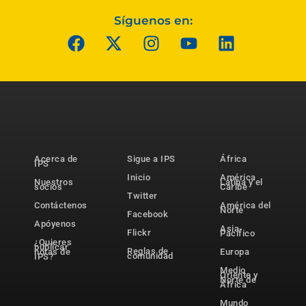
Síguenos en:
Acerca de
Sigue a IPS
África
IPS
Inicio
América
Nuestros
Latina y el
socios
Caribe
Twitter
Contáctenos
América del
Norte
Facebook
Apóyenos
Asia-
Flickr
Pacífico
¿Quieres
publicar
Reglas de
notas de
Europa
comunidad
IPS?
Medio
Oriente y
Norte de
África
Mundo