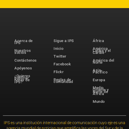
Acerca de
Sigue a IPS
África
IPS
Inicio
América
Nuestros
Latina y el
socios
Caribe
Twitter
Contáctenos
América del
Norte
Facebook
Apóyenos
Asia-
Flickr
Pacífico
¿Quieres
publicar
Reglas de
notas de
Europa
comunidad
IPS?
Medio
Oriente y
Norte de
África
Mundo
IPS es una institución internacional de comunicación cuyo eje es una
agencia mundial de noticias que amplifica las voces del Sur y de la