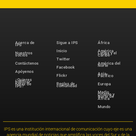
Acerca de
Sigue a IPS
África
IPS
Inicio
América
Nuestros
Latina y el
socios
Caribe
Twitter
Contáctenos
América del
Norte
Facebook
Apóyenos
Asia-
Flickr
Pacífico
¿Quieres
publicar
Reglas de
notas de
Europa
comunidad
IPS?
Medio
Oriente y
Norte de
África
Mundo
IPS es una institución internacional de comunicación cuyo eje es una
agencia mundial de noticias que amplifica las voces del Sur y de la